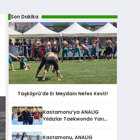
Son Dakika
Taşköprü’de Er Meydanı Nefes Kesti!
Kastamonu’ya ANALİG
Yıldızlar Taekwondo Yarı
Finali’nden 3 Madalya
Kastamonu, ANALİG