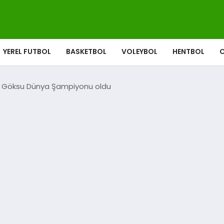
YEREL FUTBOL
BASKETBOL
VOLEYBOL
HENTBOL
O
 Göksu Dünya Şampiyonu oldu