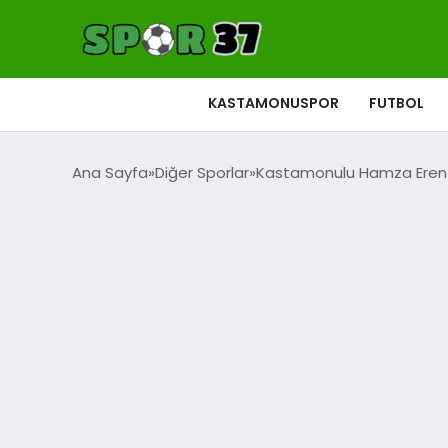
KASTAMONUSPOR
FUTBOL
Ana Sayfa
Diğer Sporlar
Kastamonulu Hamza Eren