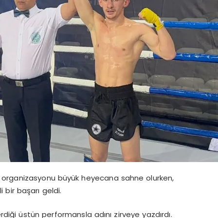
ı organizasyonu büyük heyecana sahne olurken,
bir başarı geldi.
ği üstün performansla adını zirveye yazdırdı.