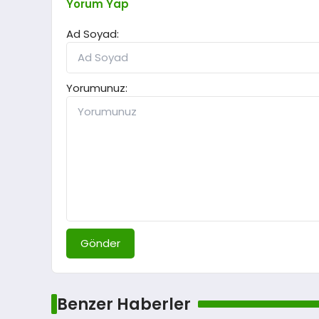
Yorum Yap
Ad Soyad:
Yorumunuz:
Gönder
Benzer Haberler