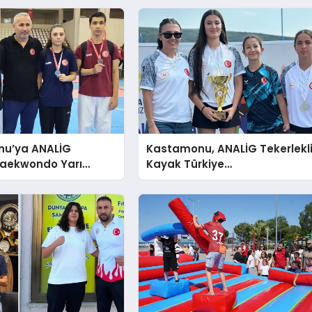
u’ya ANALİG
Kastamonu, ANALİG Tekerlekl
 Taekwondo Yarı
Kayak Türkiye
en 3 Madalya
Şampiyonası’na Damga
Vurdu