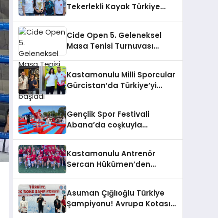
Tekerlekli Kayak Türkiye
Şampiyonası’na Damga
Vurdu
Cide Open 5. Geleneksel
Masa Tenisi Turnuvası
başvuruları başladı
Kastamonulu Milli Sporcular
Gürcistan’da Türkiye’yi
temsil edecek
Gençlik Spor Festivali
Abana’da coşkuyla
gerçekleştirildi
Kastamonulu Antrenör
Sercan Hükümen’den
Avrupa’da Büyük Başarı
Asuman Çığlıoğlu Türkiye
Şampiyonu! Avrupa Kotasını
kaptı