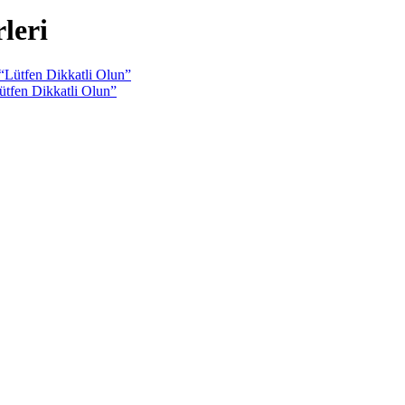
leri
ütfen Dikkatli Olun”