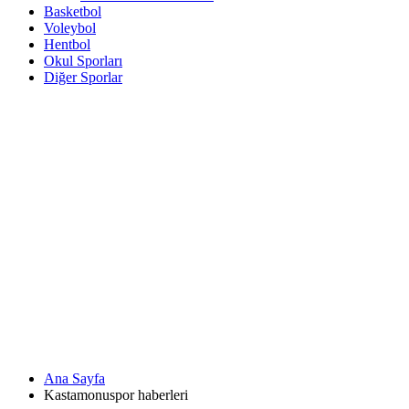
Basketbol
Voleybol
Hentbol
Okul Sporları
Diğer Sporlar
Ana Sayfa
Kastamonuspor haberleri