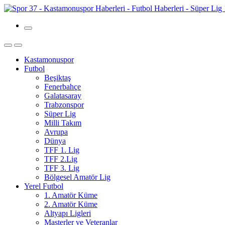
Kastamonuspor
Futbol
Beşiktaş
Fenerbahçe
Galatasaray
Trabzonspor
Süper Lig
Milli Takım
Avrupa
Dünya
TFF 1. Lig
TFF 2.Lig
TFF 3. Lig
Bölgesel Amatör Lig
Yerel Futbol
1. Amatör Küme
2. Amatör Küme
Altyapı Ligleri
Masterler ve Veteranlar