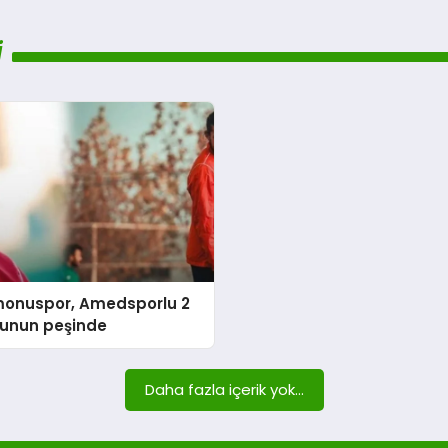
I
onuspor, Amedsporlu 2
cunun peşinde
Daha fazla içerik yok...