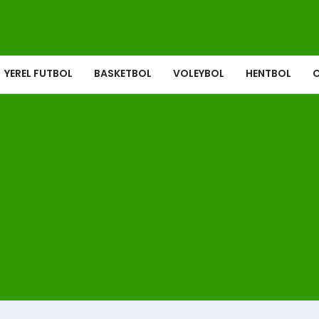
YEREL FUTBOL
BASKETBOL
VOLEYBOL
HENTBOL
O