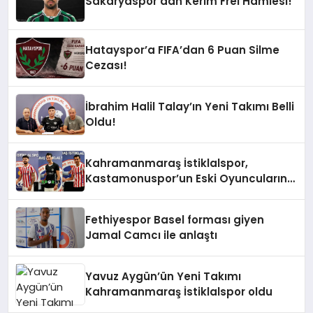
Sakaryaspor’dan Kerim Frei Hamlesi!
Hatayspor’a FIFA’dan 6 Puan Silme
Cezası!
İbrahim Halil Talay’ın Yeni Takımı Belli
Oldu!
Kahramanmaraş İstiklalspor,
Kastamonuspor’un Eski Oyuncularını
Topluyor!
Fethiyespor Basel forması giyen
Jamal Camcı ile anlaştı
Yavuz Aygün’ün Yeni Takımı
Kahramanmaraş İstiklalspor oldu