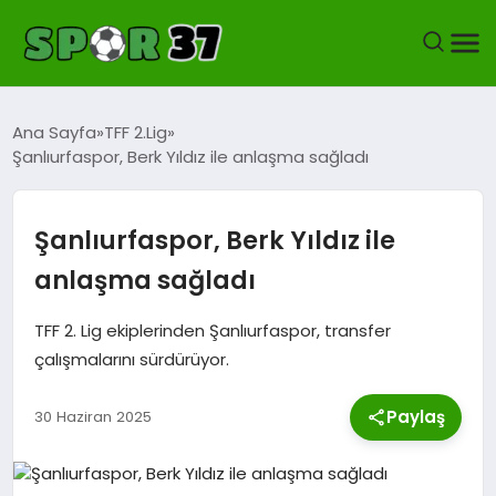
KASTAMONUSPOR
Ana Sayfa
TFF 2.Lig
Şanlıurfaspor, Berk Yıldız ile anlaşma sağladı
FUTBOL
YEREL FUTBOL
Şanlıurfaspor, Berk Yıldız ile
anlaşma sağladı
BASKETBOL
TFF 2. Lig ekiplerinden Şanlıurfaspor, transfer
VOLEYBOL
çalışmalarını sürdürüyor.
HENTBOL
Paylaş
30 Haziran 2025
OKUL SPORLARI