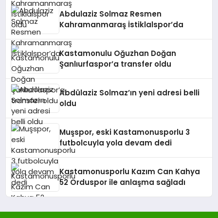
Abdulaziz Solmaz Resmen
Kahramanmaraş İstiklalspor’da
Kastamonulu Oğuzhan Doğan
Şanlıurfaspor’a transfer oldu
Abdülaziz Solmaz’ın yeni adresi belli
oldu
Muşspor, eski Kastamonusporlu 3
futbolcuyla yola devam dedi
Kastamonusporlu Kazım Can Kahya
52 Orduspor ile anlaşma sağladı