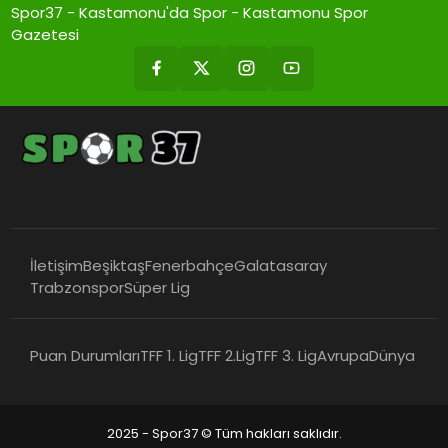
Spor37 - Kastamonu'da Spor - Kastamonu Spor
Gazetesi
İletişim
Beşiktaş
Fenerbahçe
Galatasaray
Trabzonspor
Süper Lig
Puan Durumları
TFF 1. Lig
TFF 2.Lig
TFF 3. Lig
Avrupa
Dünya
2025 - Spor37 © Tüm hakları saklıdır.