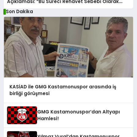
Açıklaması: “Bu Süreci Rehavet Sebebi Olarak
Görmüyoruz”
Son Dakika
KASİAD ile GMG Kastamonuspor arasında iş
birliği görüşmesi
GMG Kastamonuspor’dan Altyapı
Hamlesi!
Yılmaz Vural’dan Kastamonuspor