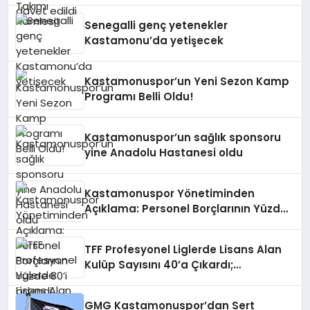
Senegalli genç yetenekler
Kastamonu’da yetişecek
Kastamonuspor’un Yeni Sezon Kamp
Programı Belli Oldu!
Kastamonuspor’un sağlık sponsoru
yine Anadolu Hastanesi oldu
Kastamonuspor Yönetiminden
Açıklama: Personel Borçlarının Yüzde
80’i ödendi
TFF Profesyonel Liglerde Lisans Alan
Kulüp Sayısını 40’a Çıkardı;
Kastamonuspor’a puan tenzili cezası
GMG Kastamonuspor’dan Sert