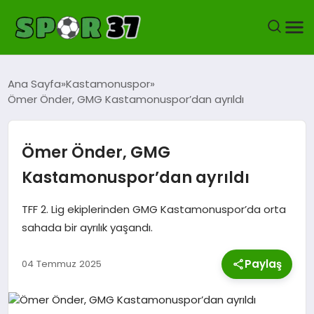
KASTAMONUSPOR
Ana Sayfa
Kastamonuspor
Ömer Önder, GMG Kastamonuspor’dan ayrıldı
FUTBOL
YEREL FUTBOL
Ömer Önder, GMG
Kastamonuspor’dan ayrıldı
BASKETBOL
TFF 2. Lig ekiplerinden GMG Kastamonuspor’da orta
VOLEYBOL
sahada bir ayrılık yaşandı.
HENTBOL
Paylaş
04 Temmuz 2025
OKUL SPORLARI