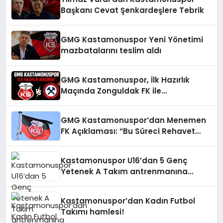
Başkanı Cevat Şenkardeşlere Tebrik
GMG Kastamonuspor Yeni Yönetimi
mazbatalarını teslim aldı
GMG Kastamonuspor, İlk Hazırlık
Maçında Zonguldak FK ile
karşılaşacak
GMG Kastamonuspor’dan Menemen
FK Açıklaması: “Bu Süreci Rehavet
Sebebi Olarak Görmüyoruz”
Kastamonuspor U16’dan 5 Genç
Yetenek A Takım antrenmanına
davet edildi
Kastamonuspor’dan Kadın Futbol
Takımı hamlesi!