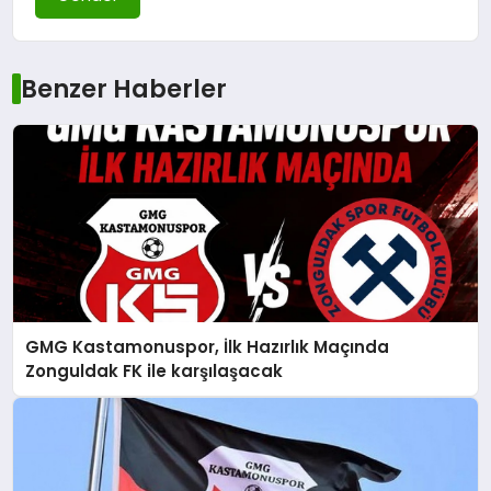
Benzer Haberler
GMG Kastamonuspor, İlk Hazırlık Maçında
Zonguldak FK ile karşılaşacak