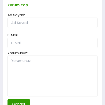
Yorum Yap
Ad Soyad:
E-Mail:
Yorumunuz:
Gönder