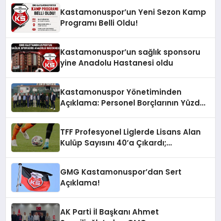
Kastamonuspor’un Yeni Sezon Kamp
Programı Belli Oldu!
Kastamonuspor’un sağlık sponsoru
yine Anadolu Hastanesi oldu
Kastamonuspor Yönetiminden
Açıklama: Personel Borçlarının Yüzde
80’i ödendi
TFF Profesyonel Liglerde Lisans Alan
Kulüp Sayısını 40’a Çıkardı;
Kastamonuspor’a puan tenzili cezası
GMG Kastamonuspor’dan Sert
Açıklama!
AK Parti İl Başkanı Ahmet