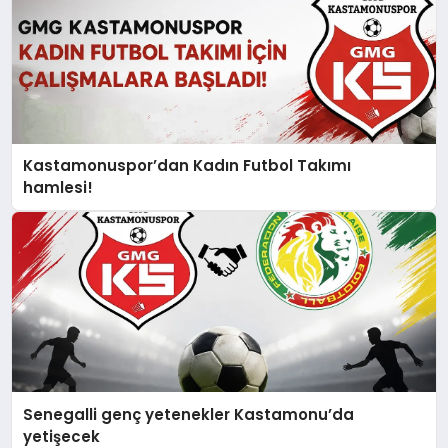
Kastamonuspor’dan Kadın Futbol Takımı
hamlesi!
Senegalli genç yetenekler Kastamonu’da
yetişecek