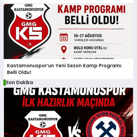
Kastamonuspor’un Yeni Sezon Kamp Programı
Belli Oldu!
Son Dakika