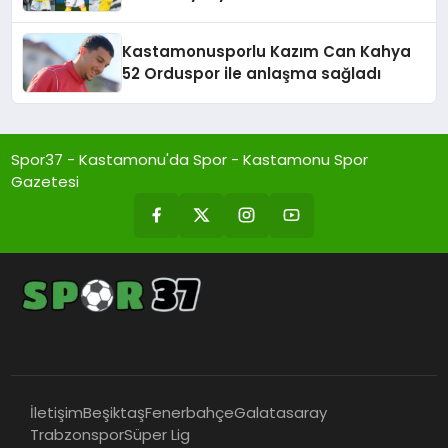
Kastamonusporlu Kazım Can Kahya
52 Orduspor ile anlaşma sağladı
Spor37 - Kastamonu'da Spor - Kastamonu Spor
Gazetesi
İletişim
Beşiktaş
Fenerbahçe
Galatasaray
Trabzonspor
Süper Lig