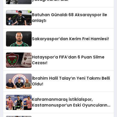
Batuhan Günaldı 68 Aksarayspor ile
anlaştı
Sakaryaspor’dan Kerim Frei Hamlesi!
Hatayspor’a FIFA’dan 6 Puan Silme
Cezası!
İbrahim Halil Talay’ın Yeni Takımı Belli
Oldu!
Kahramanmaraş İstiklalspor,
Kastamonuspor’un Eski Oyuncularını
Topluyor!