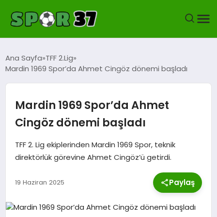
KASTAMONUSPOR
Ana Sayfa
TFF 2.Lig
Mardin 1969 Spor’da Ahmet Cingöz dönemi başladı
FUTBOL
YEREL FUTBOL
Mardin 1969 Spor’da Ahmet
Cingöz dönemi başladı
BASKETBOL
TFF 2. Lig ekiplerinden Mardin 1969 Spor, teknik
VOLEYBOL
direktörlük görevine Ahmet Cingöz’ü getirdi.
HENTBOL
Paylaş
19 Haziran 2025
OKUL SPORLARI