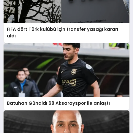
FIFA dört Türk kulübü için transfer yasağı kararı
aldı
Batuhan Günaldı 68 Aksarayspor ile anlaştı