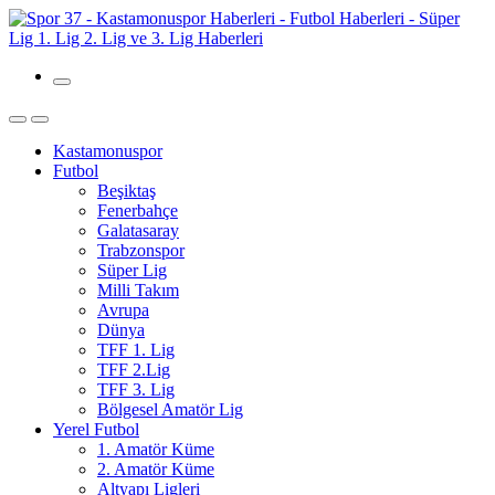
Kastamonuspor
Futbol
Beşiktaş
Fenerbahçe
Galatasaray
Trabzonspor
Süper Lig
Milli Takım
Avrupa
Dünya
TFF 1. Lig
TFF 2.Lig
TFF 3. Lig
Bölgesel Amatör Lig
Yerel Futbol
1. Amatör Küme
2. Amatör Küme
Altyapı Ligleri