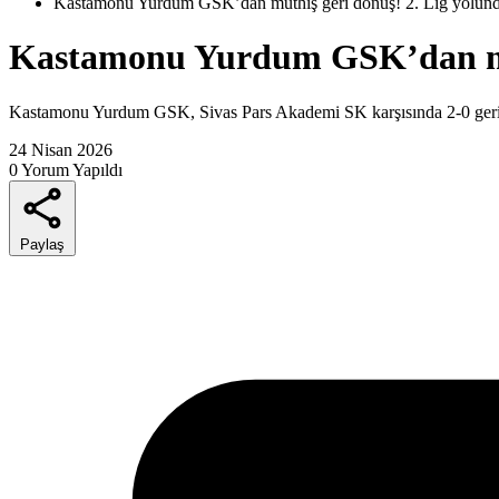
Kastamonu Yurdum GSK’dan müthiş geri dönüş! 2. Lig yolunda 
Kastamonu Yurdum GSK’dan müth
Kastamonu Yurdum GSK, Sivas Pars Akademi SK karşısında 2-0 geride
24 Nisan 2026
0 Yorum Yapıldı
Paylaş