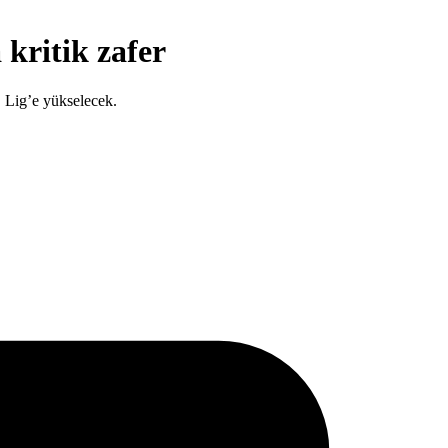
kritik zafer
 Lig’e yükselecek.