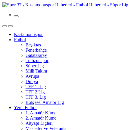
Kastamonuspor
Futbol
Beşiktaş
Fenerbahçe
Galatasaray
Trabzonspor
Süper Lig
Milli Takım
Avrupa
Dünya
TFF 1. Lig
TFF 2.Lig
TFF 3. Lig
Bölgesel Amatör Lig
Yerel Futbol
1. Amatör Küme
2. Amatör Küme
Altyapı Ligleri
Masterler ve Veteranlar