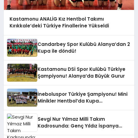
Kastamonu ANALİG Kız Hentbol Takımı
Kırıkkale’deki Türkiye Finallerine Yükseldi
Candarbey Spor Kulübü Alanya’dan 2
Kupa ile döndü!
Kastamonu DSİ Spor Kulübü Türkiye
Şampiyonu! Alanya’da Büyük Gurur
İneboluspor Türkiye Şampiyonu! Mini
Minikler Hentbol’da Kupa
Kastamonu’ya Geldi
Sevgi Nur Yılmaz Milli Takım
Kadrosunda: Genç Yıldız İspanya
Yolcusu!