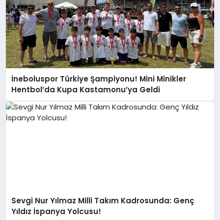
İneboluspor Türkiye Şampiyonu! Mini Minikler
Hentbol’da Kupa Kastamonu’ya Geldi
Sevgi Nur Yılmaz Milli Takım Kadrosunda: Genç
Yıldız İspanya Yolcusu!