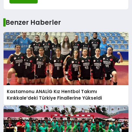
Benzer Haberler
Kastamonu ANALİG Kız Hentbol Takımı
Kırıkkale’deki Türkiye Finallerine Yükseldi