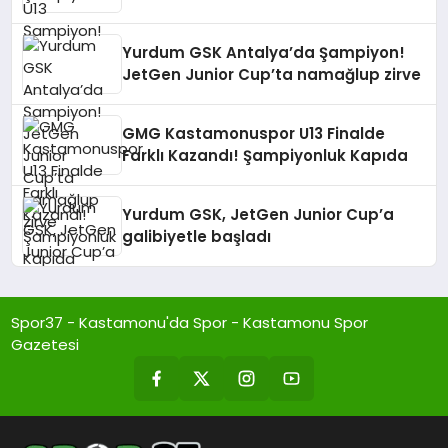
Yurdum GSK Antalya’da Şampiyon!
JetGen Junior Cup’ta namağlup zirve
GMG Kastamonuspor U13 Finalde
Farklı Kazandı! Şampiyonluk Kapıda
Yurdum GSK, JetGen Junior Cup’a
galibiyetle başladı
Spor37 - Kastamonu'da Spor - Kastamonu Spor
Gazetesi