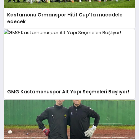
Kastamonu Ormanspor Hitit Cup’ta mücadele
edecek
GMG Kastamonuspor Alt Yapı Seçmeleri Başlıyor!