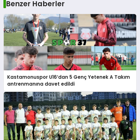
Benzer Haberler
Kastamonuspor U16’dan 5 Genç Yetenek A Takım
antrenmanına davet edildi