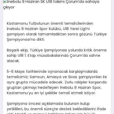
DIĞER SPORLAR
Kastamonu futbolunun önemli temsilcilerinden
İnebolu 9 Haziran Spor Kulübü, U18 Yerel Ligi’ni
şampiyon olarak tamamladıktan sonra gözünü Türkiye
Şampiyonası’na dikti.
Başarılı ekip, Türkiye Şampiyonası yolunda kritik öneme
sahip U18 1. Etap müsabakalarında Çorum’da sahne
alacak.
5-6 Mayıs tarihlerinde oynanacak karşılaşmalarda
temsilcimiz; Samsun, Amasya ve Sivas şampiyonları ile
aynı grupta mücadele edecek. Zorlu rakipler karşısında
gruptan çıkmayı hedefleyen İnebolu 9 Haziran Spor,
Kastamonu’yu en iyi şekilde temsil etmek istiyor.
Şampiyona öncesi açıklamada bulunan kulüp
yetkilileri, bu önemli süreçte destek beklediklerini ifade