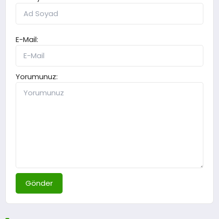
E-Mail:
Yorumunuz:
Gönder