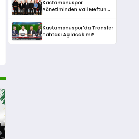
Kastamonuspor
Yönetiminden Vali Meftun
Dallı’ya Ziyaret!
Kastamonuspor’da Transfer
Tahtası Açılacak mı?