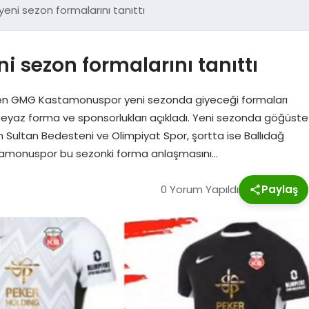
i sezon formalarını tanıttı
sezon formalarını tanıttı
yen GMG Kastamonuspor yeni sezonda giyeceği formaları
h, beyaz forma ve sponsorlukları açıkladı. Yeni sezonda göğüste
m Sultan Bedesteni ve Olimpiyat Spor, şortta ise Ballıdağ
Kastamonuspor bu sezonki forma anlaşmasını…
0 Yorum Yapıldı
Paylaş