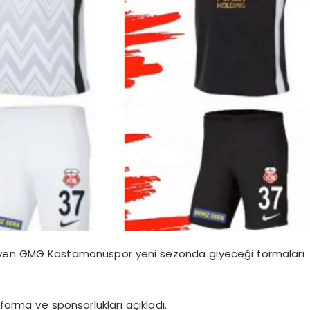
leyen GMG Kastamonuspor yeni sezonda giyeceği formaları
 forma ve sponsorlukları açıkladı.