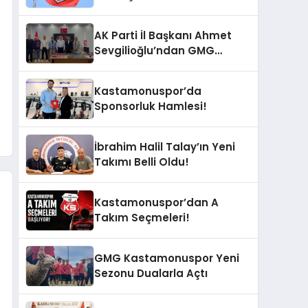
AK Parti İl Başkanı Ahmet
Sevgilioğlu’ndan GMG
Kastamonuspor’a Ziyaret
Kastamonuspor’da
Sponsorluk Hamlesi!
İbrahim Halil Talay’ın Yeni
Takımı Belli Oldu!
Kastamonuspor’dan A
Takım Seçmeleri!
GMG Kastamonuspor Yeni
Sezonu Dualarla Açtı