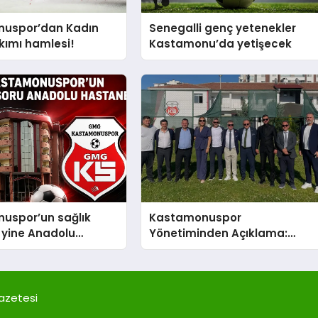
uspor’dan Kadın
Senegalli genç yetenekler
kımı hamlesi!
Kastamonu’da yetişecek
uspor’un sağlık
Kastamonuspor
 yine Anadolu
Yönetiminden Açıklama:
i oldu
Personel Borçlarının Yüzde 80’
ödendi
azetesi