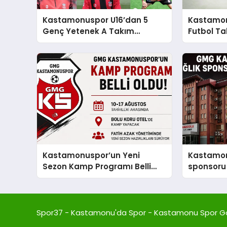
Kastamonuspor U16’dan 5
Kastamon
Genç Yetenek A Takım
Futbol Ta
antrenmanına davet edildi
Kastamonuspor’un Yeni
Kastamon
Sezon Kamp Programı Belli
sponsoru
Oldu!
Hastanes
Spor37 - Kastamonu'da Spor - Kastamonu Spor G