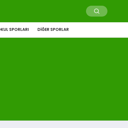
KUL SPORLARI
DIĞER SPORLAR