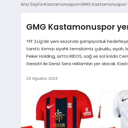
Ana Sayfa
Kastamonuspor
GMG Kastamonuspor yen
GMG Kastamonuspor yeni 
TFF 2.Lig’de yeni sezonda şampiyonluk hedefle
tanıttı. Kırmızı siyahlı temsilcimiz çubuklu, siya
Peker Holding, sırtta RIDOS, sağ ve sol kolda Ce
Geriatri ile Deniz Sera reklamları yer alacak. 
29 Ağustos 2024