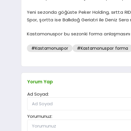
Yeni sezonda göğüste Peker Holding, sırtta RI
Spor, şortta ise Ballıdağ Geriatri ile Deniz Sera 
Kastamonuspor bu sezonki forma anlaşmasını ün
#Kastamonuspor
#Kastamonuspor forma
Yorum Yap
Ad Soyad:
Yorumunuz: