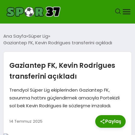
KASTAMONUSPOR
Ana Sayfa
Süper Lig
Gaziantep FK, Kevin Rodrigues transferini açıkladı
FUTBOL
YEREL FUTBOL
Gaziantep FK, Kevin Rodrigues
transferini açıkladı
BASKETBOL
Trendyol Süper Lig ekiplerinden Gaziantep FK,
VOLEYBOL
savunma hattını güçlendirmek amacıyla Portekizli
sol bek Kevin Rodrigues ile sözleşme imzaladı.
HENTBOL
Paylaş
14 Temmuz 2025
OKUL SPORLARI