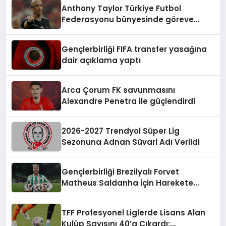
Anthony Taylor Türkiye Futbol
Federasyonu bünyesinde göreve
başladı
Gençlerbirliği FIFA transfer yasağına
dair açıklama yaptı
Arca Çorum FK savunmasını
Alexandre Penetra ile güçlendirdi
2026-2027 Trendyol Süper Lig
Sezonuna Adnan Süvari Adı Verildi
Gençlerbirliği Brezilyalı Forvet
Matheus Saldanha İçin Harekete
Geçti
TFF Profesyonel Liglerde Lisans Alan
Kulüp Sayısını 40’a Çıkardı;