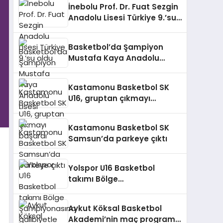
İnebolu Prof. Dr. Fuat Sezgin
Anadolu Lisesi Türkiye 9.’su
oldu
Basketbol’da Şampiyon
Mustafa Kaya Anadolu
Lisesi
Kastamonu Basketbol SK
U16, gruptan çıkmayı
başardı
Kastamonu Basketbol SK
Samsun’da parkeye çıktı
Yolspor U16 Basketbol
takımı Bölge
Şampiyonasına galibiyetle
başladı
Aykut Köksal Basketbol
Akademi’nin maç programı