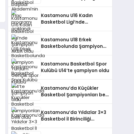
açıklandı
Kastamonu U16 Kadın
Basketbol Ligi’nde
Şampiyon AKBA oldu
Kastamonu U18 Erkek
Basketbolunda Şampiyon
Yurdum Gençlik Spor Kulübü
Kastamonu Basketbol Spor
Kulübü U14’te şampiyon oldu
Kastamonu’da Küçükler
Basketbol Şampiyonları belli
oldu
Kastamonu’da Yıldızlar 3×3
Basketbol İl Birinciliği
tamamlandı