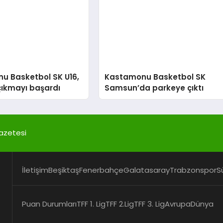
u Basketbol SK U16,
Kastamonu Basketbol SK
çıkmayı başardı
Samsun’da parkeye çıktı
azetesi
İletişim
Beşiktaş
Fenerbahçe
Galatasaray
Trabzonspor
S
Puan Durumları
TFF 1. Lig
TFF 2.Lig
TFF 3. Lig
Avrupa
Dünya