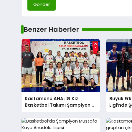
Gönder
Benzer Haberler
Kastamonu ANALİG Kız
Büyük Erk
Basketbol Takımı Şampiyon
Ligi’nde 
Oldu!
SK oldu