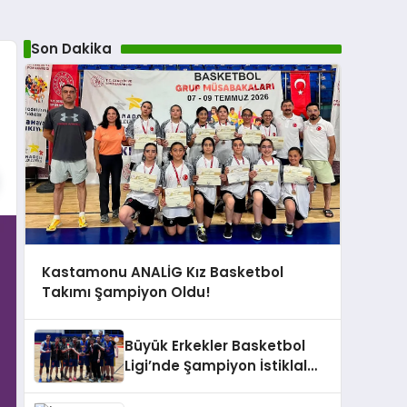
Son Dakika
Kastamonu ANALİG Kız Basketbol
Takımı Şampiyon Oldu!
Büyük Erkekler Basketbol
Ligi’nde Şampiyon İstiklal
Yolu SK oldu