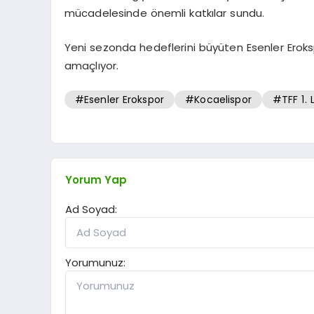
mücadelesinde önemli katkılar sundu.
Yeni sezonda hedeflerini büyüten Esenler Eroks
amaçlıyor.
#Esenler Erokspor
#Kocaelispor
#TFF 1. L
Yorum Yap
Ad Soyad:
Yorumunuz: