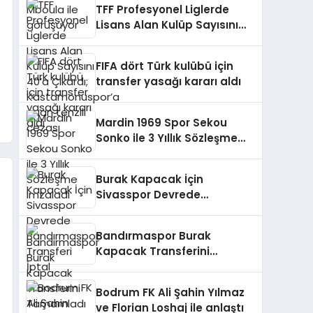
TFF Profesyonel Liglerde
Lisans Alan Kulüp Sayısını
40’a Çıkardı;
Kastamonuspor’a puan
FIFA dört Türk kulübü için
tenzili cezası
transfer yasağı kararı aldı
Mardin 1969 Spor Sekou
Sonko ile 3 Yıllık Sözleşme
imzaladı
Burak Kapacak İçin
Sivasspor Devrede
Bandırmaspor Transferi
İptal
Bandırmaspor Burak
Kapacak Transferini
Tamamladı
Bodrum FK Ali Şahin Yılmaz
ve Florian Loshaj ile anlaştı