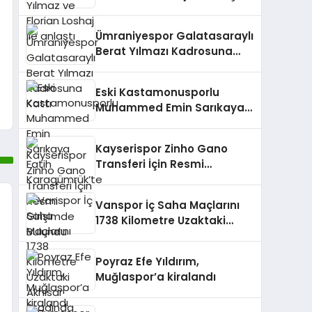
Ümraniyespor Galatasaraylı
Berat Yılmazı Kadrosuna
Kattı
Eski Kastamonusporlu
Muhammed Emin Sarıkaya
Fatih Karagümrük’te
Kayserispor Zinho Gano
Transferi İçin Resmi
Girişimde Bulundu
Vanspor İç Saha Maçlarını
1738 Kilometre Uzaktaki
Akhisar Stadında
Oynayacak
Poyraz Efe Yıldırım,
Muğlaspor’a kiralandı