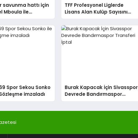
 savunma hattı için
TFF Profesyonel Liglerde
el Mboula ile
Lisans Alan Kulüp Sayısını
r
40’a Çıkardı;
Kastamonuspor’a puan tenzil
cezası
969 Spor Sekou Sonko
Burak Kapacak İçin Sivasspor
ık Sözleşme imzaladı
Devrede Bandırmaspor
Transferi İptal
azetesi