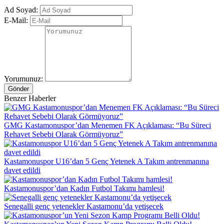
Ad Soyad:
E-Mail:
Yorumunuz:
Gönder
Benzer Haberler
GMG Kastamonuspor’dan Menemen FK Açıklaması: “Bu Süreci
Rehavet Sebebi Olarak Görmüyoruz”
Kastamonuspor U16’dan 5 Genç Yetenek A Takım antrenmanına
davet edildi
Kastamonuspor’dan Kadın Futbol Takımı hamlesi!
Senegalli genç yetenekler Kastamonu’da yetişecek