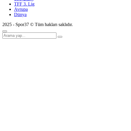
TFF 3. Lig
Avrupa
Dünya
2025 - Spor37 © Tüm hakları saklıdır.