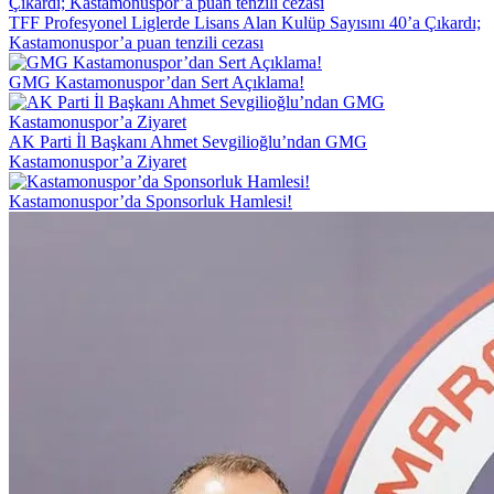
TFF Profesyonel Liglerde Lisans Alan Kulüp Sayısını 40’a Çıkardı;
Kastamonuspor’a puan tenzili cezası
GMG Kastamonuspor’dan Sert Açıklama!
AK Parti İl Başkanı Ahmet Sevgilioğlu’ndan GMG
Kastamonuspor’a Ziyaret
Kastamonuspor’da Sponsorluk Hamlesi!