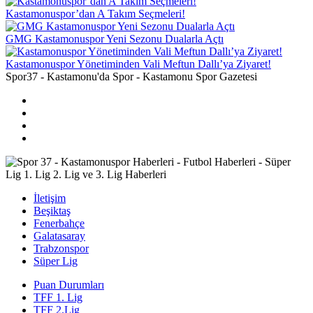
Kastamonuspor’dan A Takım Seçmeleri!
GMG Kastamonuspor Yeni Sezonu Dualarla Açtı
Kastamonuspor Yönetiminden Vali Meftun Dallı’ya Ziyaret!
Spor37 - Kastamonu'da Spor - Kastamonu Spor Gazetesi
İletişim
Beşiktaş
Fenerbahçe
Galatasaray
Trabzonspor
Süper Lig
Puan Durumları
TFF 1. Lig
TFF 2.Lig