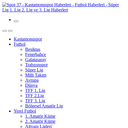
Kastamonuspor
Futbol
Beşiktaş
Fenerbahçe
Galatasaray
Trabzonspor
Süper Lig
Milli Takım
Avrupa
Dünya
TFF 1. Lig
TFF 2.Lig
TFF 3. Lig
Bölgesel Amatör Lig
Yerel Futbol
1. Amatör Küme
2. Amatör Küme
Altyapı Ligleri