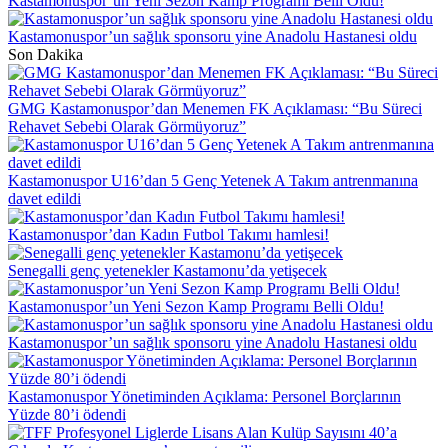
Kastamonuspor’un Yeni Sezon Kamp Programı Belli Oldu!
Kastamonuspor’un sağlık sponsoru yine Anadolu Hastanesi oldu
Son Dakika
GMG Kastamonuspor’dan Menemen FK Açıklaması: “Bu Süreci
Rehavet Sebebi Olarak Görmüyoruz”
Kastamonuspor U16’dan 5 Genç Yetenek A Takım antrenmanına
davet edildi
Kastamonuspor’dan Kadın Futbol Takımı hamlesi!
Senegalli genç yetenekler Kastamonu’da yetişecek
Kastamonuspor’un Yeni Sezon Kamp Programı Belli Oldu!
Kastamonuspor’un sağlık sponsoru yine Anadolu Hastanesi oldu
Kastamonuspor Yönetiminden Açıklama: Personel Borçlarının
Yüzde 80’i ödendi