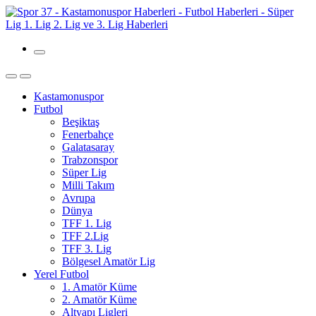
Kastamonuspor
Futbol
Beşiktaş
Fenerbahçe
Galatasaray
Trabzonspor
Süper Lig
Milli Takım
Avrupa
Dünya
TFF 1. Lig
TFF 2.Lig
TFF 3. Lig
Bölgesel Amatör Lig
Yerel Futbol
1. Amatör Küme
2. Amatör Küme
Altyapı Ligleri