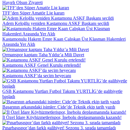
Hayırlı Olsun Ziyareti
TFF’den Süper Amatör Lig kararı
Adem Keloğlu yeniden Kastamonu ASKF Başkanı seçildi
Kastamonulu Hakem Emre Kaan Çalışkan Üst Klasman Hakemleri
Arasında Yer Aldı
Ormanspor kaptanı Taha Yıldız’a Mili Davet
Kastamonu ASKF Genel Kurulu ertelendi!
Kastamonu ASKF’da seçim heyecanı
GSB Kastamonu Yurtları Futbol Takımı YURTLİG’de galibiyetle
başladı
Başarının arkasındaki isimler: Cide’de Teknik ekip tarih yazdı
İl Özel İdare Köyhizmetlerispor, İnebolu deplasmanında kazandı!
Pınarbaşıspor’dan farklı galibiyet! Sezonu 3. sırada tamamladı