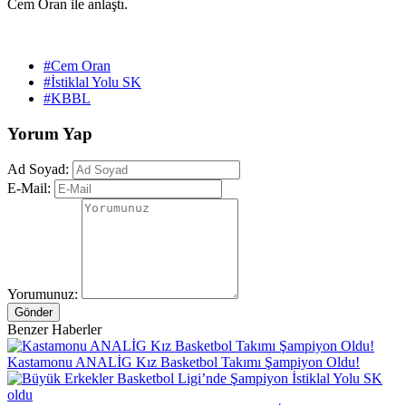
Cem Oran ile anlaştı.
#Cem Oran
#İstiklal Yolu SK
#KBBL
Yorum Yap
Ad Soyad:
E-Mail:
Yorumunuz:
Gönder
Benzer Haberler
Kastamonu ANALİG Kız Basketbol Takımı Şampiyon Oldu!