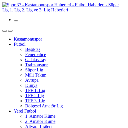
Kastamonuspor
Futbol
Beşiktaş
Fenerbahçe
Galatasaray
Trabzonspor
Süper Lig
Milli Takım
Avrupa
Dünya
TFF 1. Lig
TFF 2.Lig
TFF 3. Lig
Bölgesel Amatör Lig
Yerel Futbol
1. Amatör Küme
2. Amatör Küme
Altyapı Ligleri