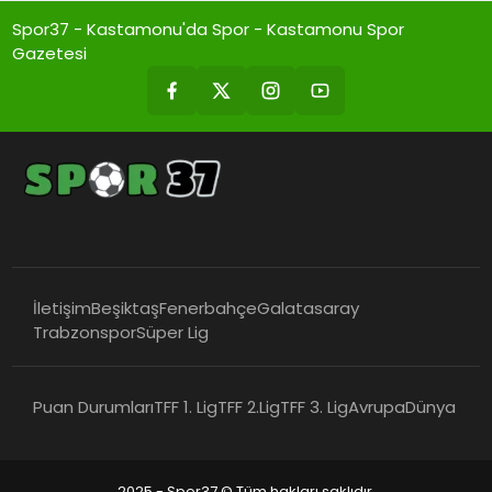
Spor37 - Kastamonu'da Spor - Kastamonu Spor
Gazetesi
İletişim
Beşiktaş
Fenerbahçe
Galatasaray
Trabzonspor
Süper Lig
Puan Durumları
TFF 1. Lig
TFF 2.Lig
TFF 3. Lig
Avrupa
Dünya
2025 - Spor37 © Tüm hakları saklıdır.