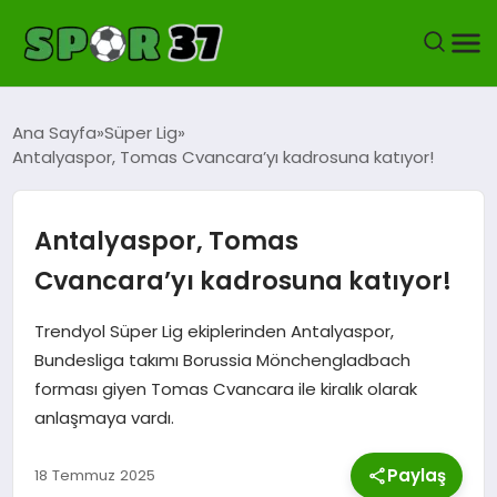
KASTAMONUSPOR
Ana Sayfa
Süper Lig
Antalyaspor, Tomas Cvancara’yı kadrosuna katıyor!
FUTBOL
YEREL FUTBOL
Antalyaspor, Tomas
Cvancara’yı kadrosuna katıyor!
BASKETBOL
Trendyol Süper Lig ekiplerinden Antalyaspor,
VOLEYBOL
Bundesliga takımı Borussia Mönchengladbach
forması giyen Tomas Cvancara ile kiralık olarak
HENTBOL
anlaşmaya vardı.
OKUL SPORLARI
Paylaş
18 Temmuz 2025