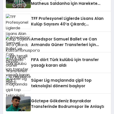
Matheus Saldanha İçin Harekete
Geçti
TFF Profesyonel Liglerde Lisans Alan
Kulüp Sayısını 40’a Çıkardı;
Kastamonuspor’a puan tenzili cezası
Amedspor Samuel Ballet ve Can
Armando Güner Transferleri İçin
Harekete Geçti
FIFA dört Türk kulübü için transfer
yasağı kararı aldı
Süper Lig maçlarında çipli top
teknolojisi dönemi başlıyor
Göztepe Gökdeniz Bayrakdar
Transferinde Bodrumspor ile Anlaştı