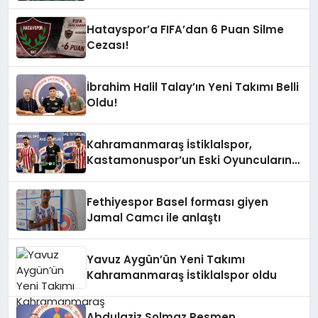
Hatayspor’a FIFA’dan 6 Puan Silme
Cezası!
İbrahim Halil Talay’ın Yeni Takımı Belli
Oldu!
Kahramanmaraş İstiklalspor,
Kastamonuspor’un Eski Oyuncularını
Topluyor!
Fethiyespor Basel forması giyen
Jamal Camcı ile anlaştı
Yavuz Aygün’ün Yeni Takımı
Kahramanmaraş İstiklalspor oldu
Abdulaziz Solmaz Resmen