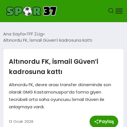
KASTAMONUSPOR
Ana Sayfa
TFF 2.Lig
Altınordu FK, İsmail Güven’i kadrosuna kattı
FUTBOL
YEREL FUTBOL
Altınordu FK, İsmail Güven’i
kadrosuna kattı
BASKETBOL
Altınordu FK, devre arası transfer döneminde son
VOLEYBOL
olarak GMG Kastamonuspor’da forma giyen
tecrübeli orta saha oyuncusu İsmail Güven ile
HENTBOL
anlaşmaya vardı.
OKUL SPORLARI
Paylaş
13 Ocak 2026