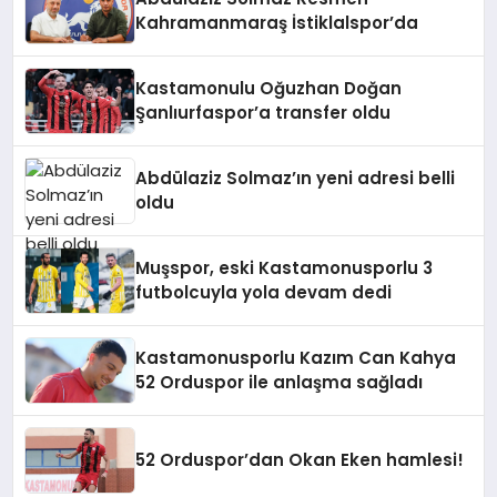
Kahramanmaraş İstiklalspor’da
Kastamonulu Oğuzhan Doğan
Şanlıurfaspor’a transfer oldu
Abdülaziz Solmaz’ın yeni adresi belli
oldu
Muşspor, eski Kastamonusporlu 3
futbolcuyla yola devam dedi
Kastamonusporlu Kazım Can Kahya
52 Orduspor ile anlaşma sağladı
52 Orduspor’dan Okan Eken hamlesi!