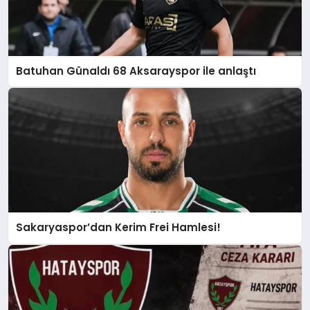
Batuhan Günaldı 68 Aksarayspor ile anlaştı
Sakaryaspor’dan Kerim Frei Hamlesi!