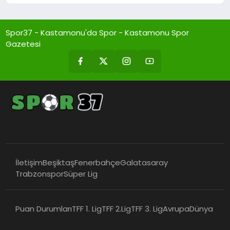
Spor37 - Kastamonu'da Spor - Kastamonu Spor
Gazetesi
İletişim
Beşiktaş
Fenerbahçe
Galatasaray
Trabzonspor
Süper Lig
Puan Durumları
TFF 1. Lig
TFF 2.Lig
TFF 3. Lig
Avrupa
Dünya