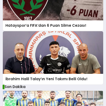
Hatayspor’a FIFA’dan 6 Puan Silme Cezası!
İbrahim Halil Talay’ın Yeni Takımı Belli Oldu!
Son Dakika