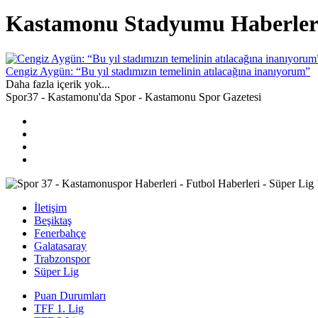
Kastamonu Stadyumu Haberler
Cengiz Aygün: “Bu yıl stadımızın temelinin atılacağına inanıyorum”
Daha fazla içerik yok...
Spor37 - Kastamonu'da Spor - Kastamonu Spor Gazetesi
İletişim
Beşiktaş
Fenerbahçe
Galatasaray
Trabzonspor
Süper Lig
Puan Durumları
TFF 1. Lig