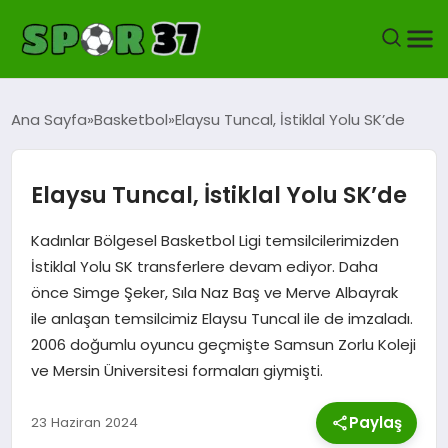
KASTAMONUSPOR
Ana Sayfa
Basketbol
Elaysu Tuncal, İstiklal Yolu SK’de
FUTBOL
Elaysu Tuncal, İstiklal Yolu SK’de
YEREL FUTBOL
Kadınlar Bölgesel Basketbol Ligi temsilcilerimizden
BASKETBOL
İstiklal Yolu SK transferlere devam ediyor. Daha
önce Simge Şeker, Sıla Naz Baş ve Merve Albayrak
VOLEYBOL
ile anlaşan temsilcimiz Elaysu Tuncal ile de imzaladı.
2006 doğumlu oyuncu geçmişte Samsun Zorlu Koleji
HENTBOL
ve Mersin Üniversitesi formaları giymişti.
OKUL SPORLARI
Paylaş
23 Haziran 2024